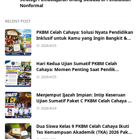
Nonformal
RECENT POST
PKBM Celah Cahaya: Solusi Nyata Pendidikan
Inklusif untuk Kamu yang Ingin Bangkit &
Sukses
2026/4/25
Hari Kedua Ujian Sumatif PKBM Celah
Cahaya: Momen Penting Saat Penilik
Kecamatan Singajaya Turun Langsung!
2026/4/25
Menjemput Ijazah Impian: Intip Keseruan
Ujian Sumatif Paket C PKBM Celah Cahaya di
Sukawangi!
2026/4/24
Dua Siswa Kelas 9 PKBM Celah Cahaya Ikuti
Tes Kemampuan Akademik (TKA) 2026 Paket
B