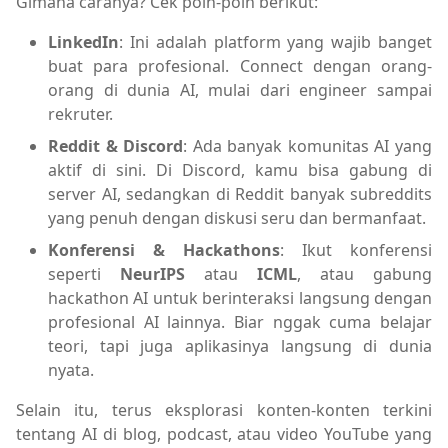
Gimana caranya? Cek poin-poin berikut:
LinkedIn
: Ini adalah platform yang wajib banget
buat para profesional. Connect dengan orang-
orang di dunia AI, mulai dari engineer sampai
rekruter.
Reddit & Discord
: Ada banyak komunitas AI yang
aktif di sini. Di Discord, kamu bisa gabung di
server AI, sedangkan di Reddit banyak subreddits
yang penuh dengan diskusi seru dan bermanfaat.
Konferensi & Hackathons
: Ikut konferensi
seperti
NeurIPS
atau
ICML
, atau gabung
hackathon AI untuk berinteraksi langsung dengan
profesional AI lainnya. Biar nggak cuma belajar
teori, tapi juga aplikasinya langsung di dunia
nyata.
Selain itu, terus eksplorasi konten-konten terkini
tentang AI di blog, podcast, atau video YouTube yang