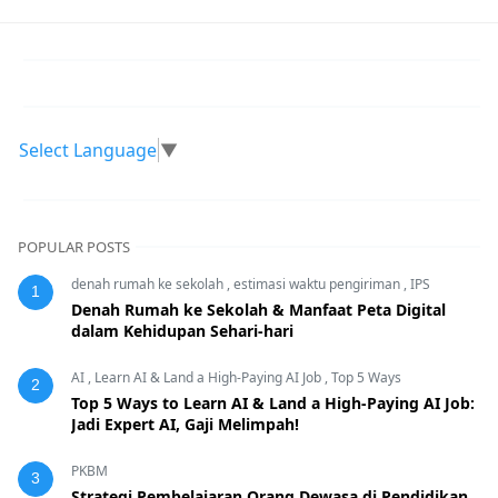
Select Language
▼
POPULAR POSTS
denah rumah ke sekolah
,
estimasi waktu pengiriman
,
IPS
1
Denah Rumah ke Sekolah & Manfaat Peta Digital
dalam Kehidupan Sehari-hari
AI
,
Learn AI & Land a High-Paying AI Job
,
Top 5 Ways
2
Top 5 Ways to Learn AI & Land a High-Paying AI Job:
Jadi Expert AI, Gaji Melimpah!
PKBM
3
Strategi Pembelajaran Orang Dewasa di Pendidikan