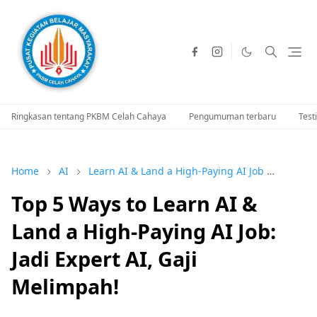
Ringkasan tentang PKBM Celah Cahaya
Pengumuman terbaru
Test
Home
AI
Learn AI & Land a High-Paying AI Job
Top 5 
Top 5 Ways to Learn AI &
Land a High-Paying AI Job:
Jadi Expert AI, Gaji
Melimpah!