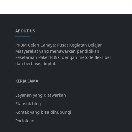
ABOUT US
PKBM Celah Cahaya: Pusat Kegiatan Belajar
Masyarakat yang menawarkan pendidikan
kesetaraan Paket B & C dengan metode fleksibel
dan berbasis digital.
KERJA SAMA
Layanan yang ditawarkan
Statistik blog
Kontak yang bisa dihubungi
Portofolio